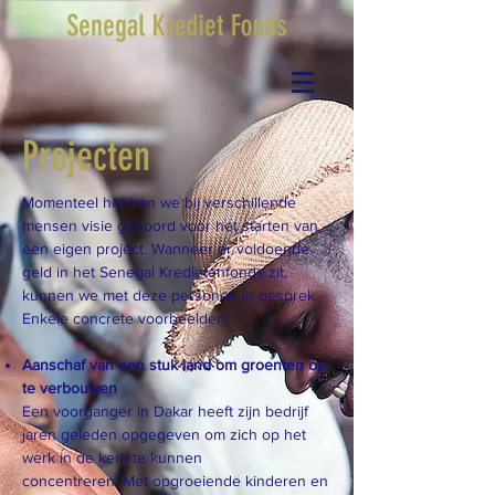
Projecten
Momenteel hebben we bij verschillende
mensen visie gehoord voor het starten van
een eigen project. Wanneer er voldoende
geld in het Senegal Kredietenfonds zit,
kunnen we met deze personen in gesprek.
Enkele concrete voorbeelden:
Aanschaf van een stuk land om groenten op
te verbouwen
Een voorganger in Dakar heeft zijn bedrijf
jaren geleden opgegeven om zich op het
werk in de kerk te kunnen
concentreren. Met opgroeiende kinderen en