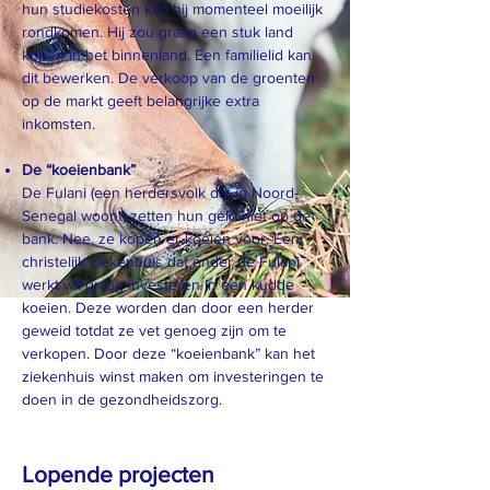
hun studiekosten kan hij momenteel moeilijk
rondkomen. Hij zou graag een stuk land
kopen in het binnenland. Een familielid kan
dit bewerken. De verkoop van de groenten
op de markt geeft belangrijke extra
inkomsten.
De “koeienbank”
De Fulani (een herdersvolk dat in Noord-
Senegal woont) zetten hun geld niet op de
bank. Nee, ze kopen er koeien voor. Een
christelijk ziekenhuis dat onder de Fulani
werkt wil graag investeren in een kudde
koeien. Deze worden dan door een herder
geweid totdat ze vet genoeg zijn om te
verkopen. Door deze “koeienbank” kan het
ziekenhuis winst maken om investeringen te
doen in de gezondheidszorg.
Lopende projecten